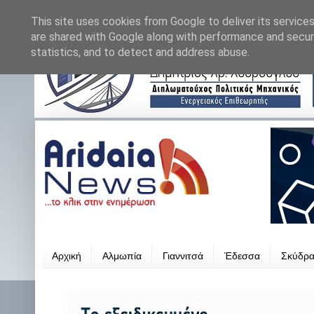
This site uses cookies from Google to deliver its services
are shared with Google along with performance and securi
statistics, and to detect and address abuse.
Αρχική
Αλμωπία
Γιαννιτσά
Έδεσσα
Σκύδρ