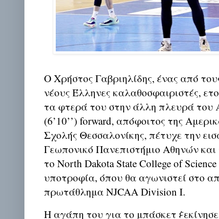
Ο Χρήστος Γαβριηλίδης, ένας από του
νέους Έλληνες καλαθοσφαιριστές, ετο
τα φτερά του στην άλλη πλευρά του Α
(6’10’’) forward, απόφοιτος της Αμερι
Σχολής Θεσσαλονίκης, πέτυχε την ει
Γεωπονικό Πανεπιστήμιο Αθηνών και
το North Dakota State College of Scien
υποτροφία, όπου θα αγωνιστεί στο α
πρωτάθλημα NJCAA Division I.
Η αγάπη του για το μπάσκετ ξεκίνησε