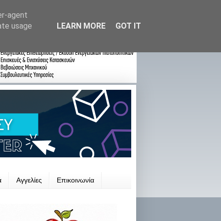
er-agent
rate usage
LEARN MORE
GOT IT
ά
Αγγελίες
Επικοινωνία