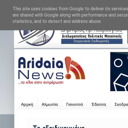
This site uses cookies from Google to deliver its services
are shared with Google along with performance and securi
statistics, and to detect and address abuse.
Αρχική
Αλμωπία
Γιαννιτσά
Έδεσσα
Σκύδρ