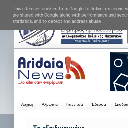
This site uses cookies from Google to deliver its services
are shared with Google along with performance and securi
statistics, and to detect and address abuse.
Αρχική
Αλμωπία
Γιαννιτσά
Έδεσσα
Σκύδρ