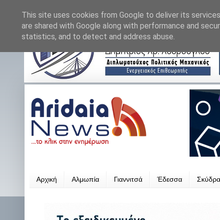
This site uses cookies from Google to deliver its services
are shared with Google along with performance and securi
statistics, and to detect and address abuse.
Αρχική
Αλμωπία
Γιαννιτσά
Έδεσσα
Σκύδρ