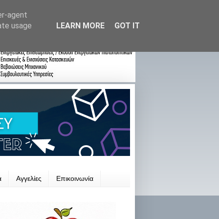
er-agent
rate usage
LEARN MORE
GOT IT
ά
Αγγελίες
Επικοινωνία