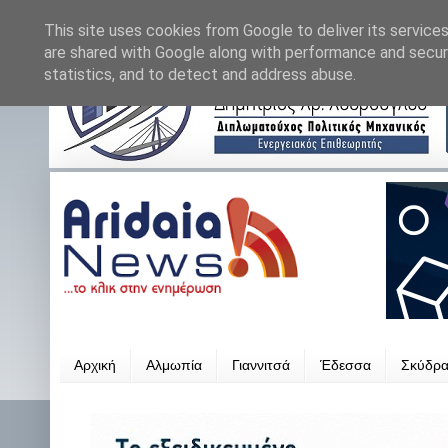
This site uses cookies from Google to deliver its services
are shared with Google along with performance and securi
statistics, and to detect and address abuse.
Αρχική
Αλμωπία
Γιαννιτσά
Έδεσσα
Σκύδρ