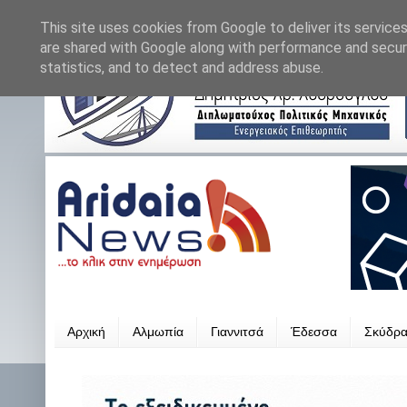
This site uses cookies from Google to deliver its services
are shared with Google along with performance and securi
statistics, and to detect and address abuse.
Αρχική
Αλμωπία
Γιαννιτσά
Έδεσσα
Σκύδρ