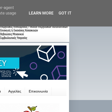
er-agent
rate usage
LEARN MORE
GOT IT
ά
Αγγελίες
Επικοινωνία