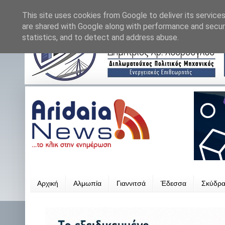
This site uses cookies from Google to deliver its services
are shared with Google along with performance and securi
statistics, and to detect and address abuse.
Αρχική
Αλμωπία
Γιαννιτσά
Έδεσσα
Σκύδρ