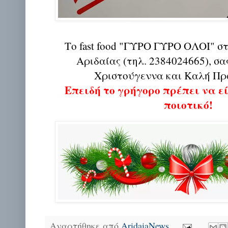
Το fast food "ΓΥΡΟ ΓΥΡΟ ΟΛΟΙ" σ
Αριδαίας (τηλ. 2384024665), σ
Χριστούγεννα και Καλή Πρ
Επειδή το γρήγορο πρέπει να ε
ποιοτικό!
Αναρτήθηκε από
AridaiaNews