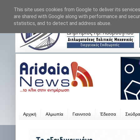
This site uses cookies from Google to deliver its services
are shared with Google along with performance and securi
statistics, and to detect and address abuse.
Αρχική
Αλμωπία
Γιαννιτσά
Έδεσσα
Σκύδρ