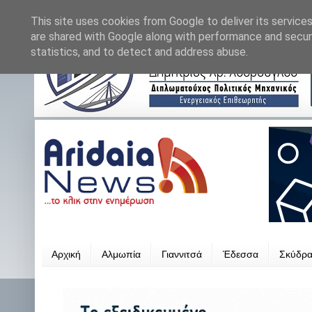
This site uses cookies from Google to deliver its services
are shared with Google along with performance and securi
statistics, and to detect and address abuse.
Αρχική
Αλμωπία
Γιαννιτσά
Έδεσσα
Σκύδρ