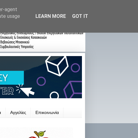
er-agent
rate usage
LEARN MORE
GOT IT
ά
Αγγελίες
Επικοινωνία