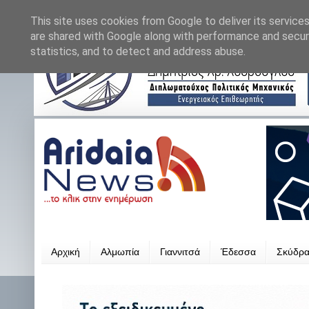
This site uses cookies from Google to deliver its services
are shared with Google along with performance and securi
statistics, and to detect and address abuse.
Αρχική
Αλμωπία
Γιαννιτσά
Έδεσσα
Σκύδρ