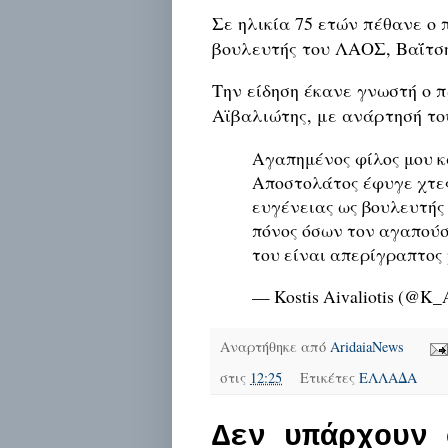
Σε ηλικία 75 ετών πέθανε ο
βουλευτής του ΛΑΟΣ, Βαΐτσ
Την είδηση έκανε γνωστή ο
Αϊβαλιώτης, με ανάρτησή το
Αγαπημένος φίλος μου κ
Αποστολάτος έφυγε χτε
ευγένειας ως βουλευτής 
πόνος όσων τον αγαπούσ
του είναι απερίγραπτος
— Kostis Aivaliotis (@K_A
Αναρτήθηκε από
AridaiaNews
στις
12:25
Ετικέτες
ΕΛΛΑΔΑ
Δεν υπάρχουν 