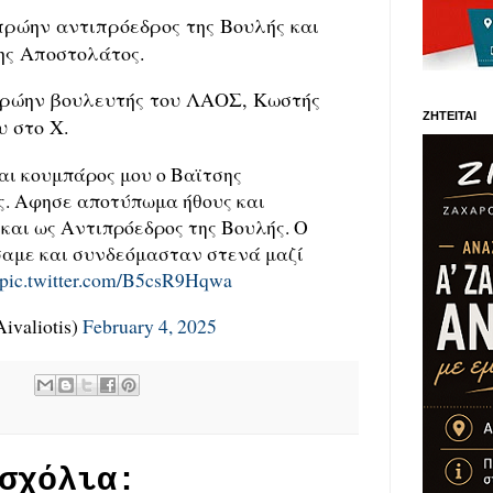
 πρώην αντιπρόεδρος της Βουλής και
ης Αποστολάτος.
 πρώην βουλευτής του ΛΑΟΣ, Κωστής
ΖΗΤΕΙΤΑΙ
υ στο X.
αι κουμπάρος μου ο Βαϊτσης
ς. Αφησε αποτύπωμα ήθους και
και ως Αντιπρόεδρος της Βουλής. Ο
αμε και συνδεόμασταν στενά μαζί
pic.twitter.com/B5csR9Hqwa
ivaliotis)
February 4, 2025
σχόλια: