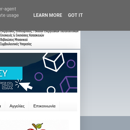
er-agent
rate usage
LEARN MORE
GOT IT
ά
Αγγελίες
Επικοινωνία