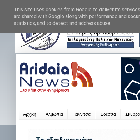
This site uses cookies from Google to deliver its services
are shared with Google along with performance and securi
statistics, and to detect and address abuse.
Αρχική
Αλμωπία
Γιαννιτσά
Έδεσσα
Σκύδρ