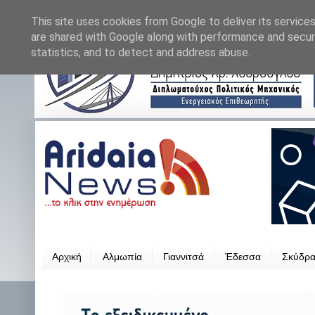
This site uses cookies from Google to deliver its services
are shared with Google along with performance and securi
statistics, and to detect and address abuse.
Αρχική
Αλμωπία
Γιαννιτσά
Έδεσσα
Σκύδρ