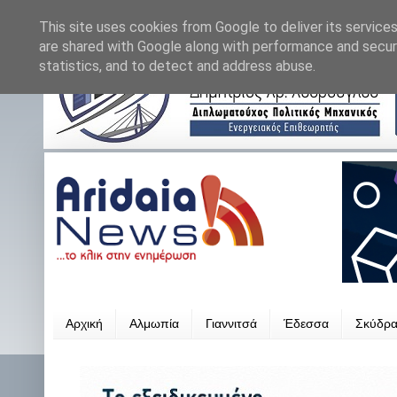
This site uses cookies from Google to deliver its services
are shared with Google along with performance and securi
statistics, and to detect and address abuse.
Αρχική
Αλμωπία
Γιαννιτσά
Έδεσσα
Σκύδρ