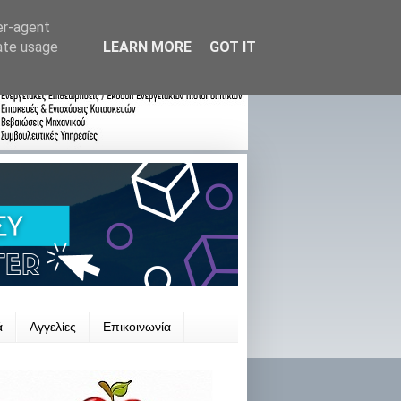
er-agent
rate usage
LEARN MORE
GOT IT
ά
Αγγελίες
Επικοινωνία