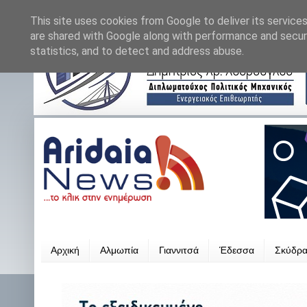
This site uses cookies from Google to deliver its services
are shared with Google along with performance and securi
statistics, and to detect and address abuse.
Αρχική
Αλμωπία
Γιαννιτσά
Έδεσσα
Σκύδρ