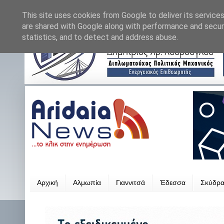
This site uses cookies from Google to deliver its services
are shared with Google along with performance and securi
statistics, and to detect and address abuse.
Αρχική
Αλμωπία
Γιαννιτσά
Έδεσσα
Σκύδρ