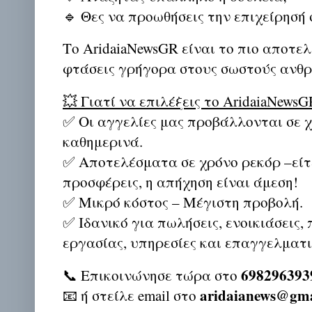
🔹 Θες να προωθήσεις την επιχείρησή 
Το AridaiaNewsGR είναι το πιο αποτε
φτάσεις γρήγορα στους σωστούς ανθ
💥 Γιατί να επιλέξεις το AridaiaNewsG
✅ Οι αγγελίες μας προβάλλονται σε 
καθημερινά.
✅ Αποτελέσματα σε χρόνο ρεκόρ –είτε
προσφέρεις, η απήχηση είναι άμεση!
✅ Μικρό κόστος – Μέγιστη προβολή.
✅ Ιδανικό για πωλήσεις, ενοικιάσεις,
εργασίας, υπηρεσίες και επαγγελματι
698296393
📞 Επικοινώνησε τώρα στο
aridaianews@gma
📧 ή στείλε email στο