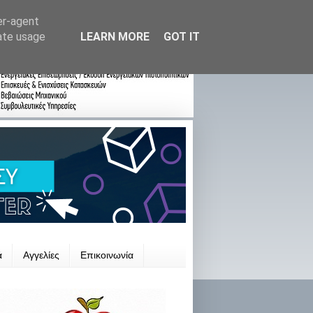
er-agent
rate usage
LEARN MORE
GOT IT
ά
Αγγελίες
Επικοινωνία