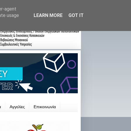
er-agent
rate usage
LEARN MORE
GOT IT
ά
Αγγελίες
Επικοινωνία