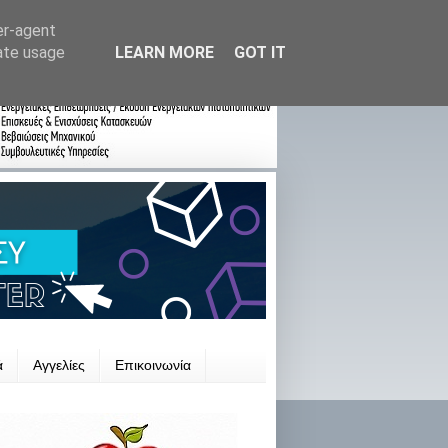
er-agent
rate usage
LEARN MORE
GOT IT
ά
Αγγελίες
Επικοινωνία