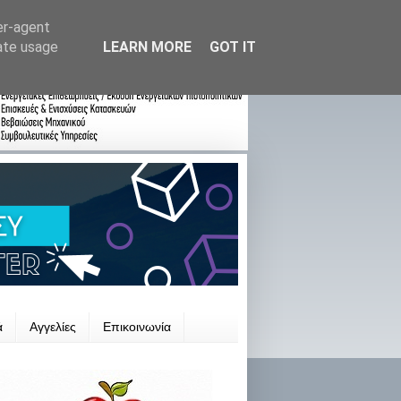
er-agent
rate usage
LEARN MORE
GOT IT
ά
Αγγελίες
Επικοινωνία