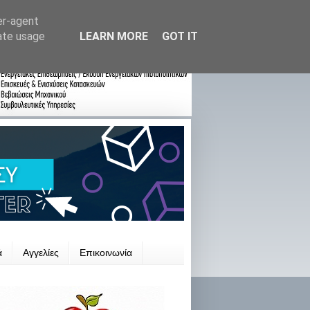
er-agent
rate usage
LEARN MORE
GOT IT
ά
Αγγελίες
Επικοινωνία