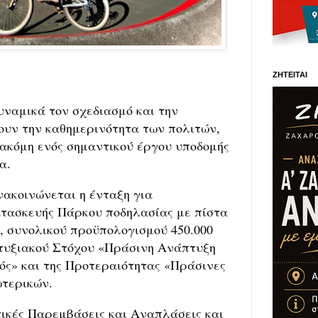
ΖΗΤΕΙΤΑΙ
υναμικά τον σχεδιασμό και την
ουν την καθημερινότητα των πολιτών,
ακόμη ενός σημαντικού έργου υποδομής
α.
νακοινώνεται η ένταξη για
ατασκευής Πάρκου ποδηλασίας με πίστα
, συνολικού προϋπολογισμού 450.000
πτυξιακού Στόχου «Πράσινη Ανάπτυξη
ός» και της Προτεραιότητας «Πράσινες
ωτερικών.
τικές Παρεμβάσεις και Αναπλάσεις και