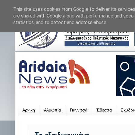
This site uses cookies from Google to deliver its services
are shared with Google along with performance and securi
statistics, and to detect and address abuse.
Αρχική
Αλμωπία
Γιαννιτσά
Έδεσσα
Σκύδρ