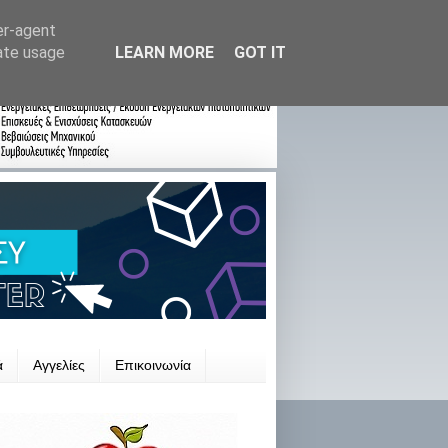
er-agent
rate usage
LEARN MORE
GOT IT
ά
Αγγελίες
Επικοινωνία