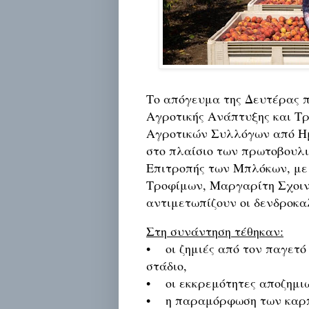
Το απόγευμα της Δευτέρας 
Αγροτικής Ανάπτυξης και Τ
Αγροτικών Συλλόγων από Ημ
στο πλαίσιο των πρωτοβουλι
Επιτροπής των Μπλόκων, με
Τροφίμων, Μαργαρίτη Σχοιν
αντιμετωπίζουν οι δενδροκα
Στη συνάντηση τέθηκαν:
• οι ζημιές από τον παγετό 
στάδιο,
• οι εκκρεμότητες αποζημιώ
• η παραμόρφωση των καρπώ