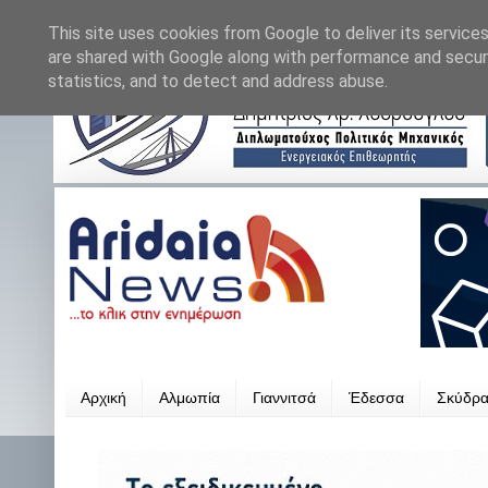
This site uses cookies from Google to deliver its services
are shared with Google along with performance and securi
statistics, and to detect and address abuse.
Αρχική
Αλμωπία
Γιαννιτσά
Έδεσσα
Σκύδρ