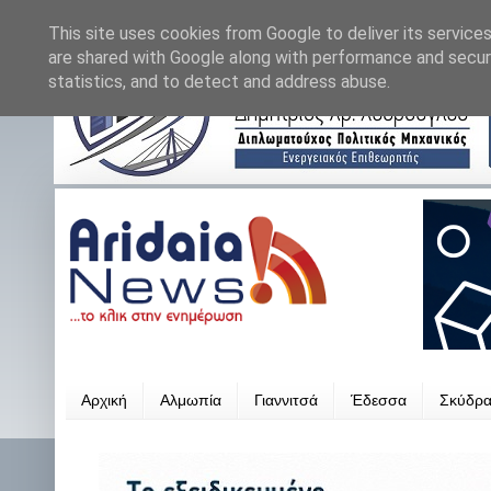
This site uses cookies from Google to deliver its services
are shared with Google along with performance and securi
statistics, and to detect and address abuse.
Αρχική
Αλμωπία
Γιαννιτσά
Έδεσσα
Σκύδρ