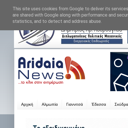
This site uses cookies from Google to deliver its services
are shared with Google along with performance and securi
statistics, and to detect and address abuse.
Αρχική
Αλμωπία
Γιαννιτσά
Έδεσσα
Σκύδρ