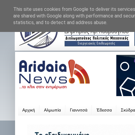
This site uses cookies from Google to deliver its services
are shared with Google along with performance and securi
statistics, and to detect and address abuse.
Αρχική
Αλμωπία
Γιαννιτσά
Έδεσσα
Σκύδρ