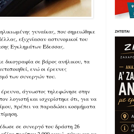
ηλικιωμένης γυναίκας, που σημειώθηκε
ΖΗΤΕΙΤΑΙ
Πέλλας, εξιχνίασαν αστυνομικοί του
ασης Εγκλημάτων Έδεσσας.
κε δικογραφία σε βάρος ανήλικου, τα
αυτοποιηθεί, ενώ οι έρευνες
ισμό των συνεργών του.
 έρευνα, άγνωστος τηλεφώνησε στην
ον λογιστή και ισχυρίστηκε ότι, για να
τίμου, πρέπει να παραδώσει κοσμήματα
κτίμηση.
έδωσε σε συνεργό του δράστη 26
 αξίας περίπου 2.000 ευρώ, σύμφωνα με