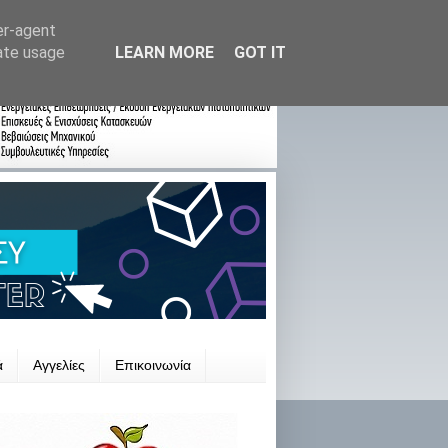
er-agent
rate usage
LEARN MORE
GOT IT
ά
Αγγελίες
Επικοινωνία