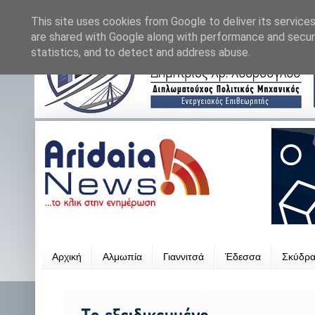
This site uses cookies from Google to deliver its services
are shared with Google along with performance and securi
statistics, and to detect and address abuse.
Αρχική
Αλμωπία
Γιαννιτσά
Έδεσσα
Σκύδρ