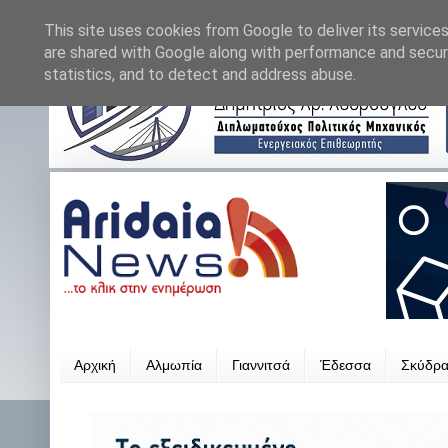
This site uses cookies from Google to deliver its services
are shared with Google along with performance and securi
statistics, and to detect and address abuse.
Αρχική
Αλμωπία
Γιαννιτσά
Έδεσσα
Σκύδρ