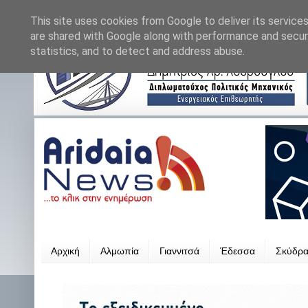
This site uses cookies from Google to deliver its services
are shared with Google along with performance and securi
statistics, and to detect and address abuse.
Αρχική
Αλμωπία
Γιαννιτσά
Έδεσσα
Σκύδρ