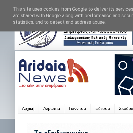
This site uses cookies from Google to deliver its services
are shared with Google along with performance and securi
statistics, and to detect and address abuse.
Αρχική
Αλμωπία
Γιαννιτσά
Έδεσσα
Σκύδρ