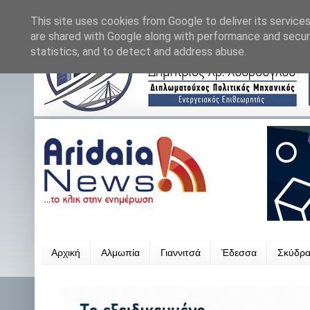
This site uses cookies from Google to deliver its services
are shared with Google along with performance and securi
statistics, and to detect and address abuse.
Αρχική
Αλμωπία
Γιαννιτσά
Έδεσσα
Σκύδρ