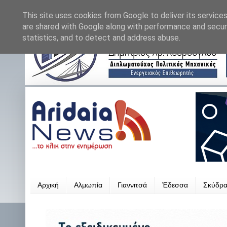
This site uses cookies from Google to deliver its services
are shared with Google along with performance and securi
statistics, and to detect and address abuse.
Αρχική
Αλμωπία
Γιαννιτσά
Έδεσσα
Σκύδρ