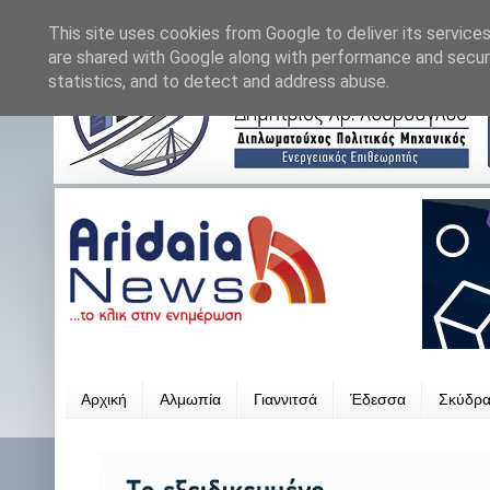
This site uses cookies from Google to deliver its services
are shared with Google along with performance and securi
statistics, and to detect and address abuse.
Αρχική
Αλμωπία
Γιαννιτσά
Έδεσσα
Σκύδρ