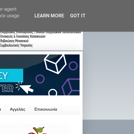
er-agent
rate usage
LEARN MORE
GOT IT
ά
Αγγελίες
Επικοινωνία