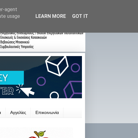
er-agent
rate usage
LEARN MORE
GOT IT
ά
Αγγελίες
Επικοινωνία